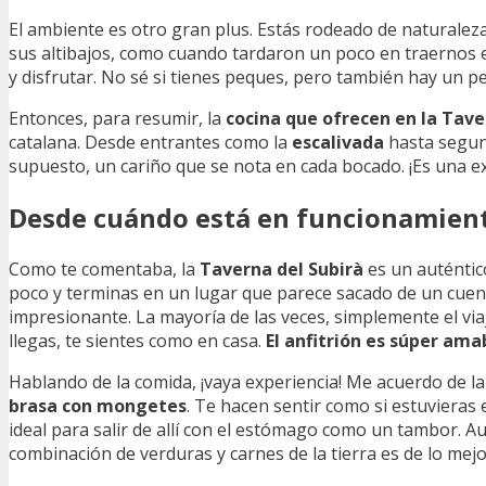
El ambiente es otro gran plus. Estás rodeado de naturaleza
sus altibajos, como cuando tardaron un poco en traernos el 
y disfrutar. No sé si tienes peques, pero también hay un peq
Entonces, para resumir, la
cocina que ofrecen en la Tave
catalana. Desde entrantes como la
escalivada
hasta segu
supuesto, un cariño que se nota en cada bocado. ¡Es una ex
Desde cuándo está en funcionamient
Como te comentaba, la
Taverna del Subirà
es un auténtic
poco y terminas en un lugar que parece sacado de un cuento
impresionante. La mayoría de las veces, simplemente el via
llegas, te sientes como en casa.
El anfitrión es súper ama
Hablando de la comida, ¡vaya experiencia! Me acuerdo de l
brasa con mongetes
. Te hacen sentir como si estuvieras
ideal para salir de allí con el estómago como un tambor. Au
combinación de verduras y carnes de la tierra es de lo me