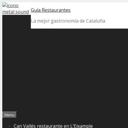
Skip
Guía Restaurantes
to
content
La mejor gastronomía de Cataluña
Menu
Can Vallés restaurante en L’Eixample