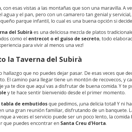
, con esas vistas a las montañas que son una maravilla. A ve
agua y el pan, pero con un camarero tan genial y servicial, a
ueño parque infantil, lo cual es una buena opción si decides 
rna del Subirà
es una deliciosa mezcla de platos tradiciona
ndos como el
entrecot o el guiso de secreto
, todo elabora
periencia para vivir al menos una vez!
o la Taverna del Subirà
o hallazgo que no puedes dejar pasar. De esas veces que dec
. El camino para llegar tiene un montón de recovecos, y cad
je ya te dice que aquí vas a disfrutar de buena comida. Y te
ble
y te hace sentir bienvenido desde el primer momento.
a
tabla de embutidos
que pedimos, ¡una delicia total! Y ni h
 en una gran reunión familiar, disfrutando de un banquete. 
nque a veces el servicio puede ser un poco lento, la comida b
jor que puedes encontrar en
Santa Creu d'Horta
.