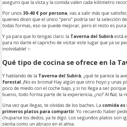
aseguro que la vista y la comida valen cada kilómetro recor
Por unos
30-40 € por persona
, vas a salir más que satisf
quienes dicen que el único “pero” podría ser la selección de
todas formas, eso se puede mejorar, pero el resto es pura 
Y ya para que lo tengas claro: la
Taverna del Subirà
está 
para no darte el capricho de visitar este lugar que ya se p
inolvidable! ️✨
Qué tipo de cocina se ofrece en la Ta
Y hablando de la
Taverna del Subirà
, ¿qué te parece la av
forestal
. ¡No es broma! Hay algún que otro hoyo y unas pi
poco de miedo con el coche bajo, y si no llega a ser porqu
bueno, todo forma parte de la experiencia, ¿no? Al final, l
Una vez que llegas, te olvidas de los baches. La
comida es
primeros platos para compartir
. Yo recuerdo haber pedi
chuparse los dedos, ya te digo. Los segundos platos son i
sienta como un abrazo en el alma.