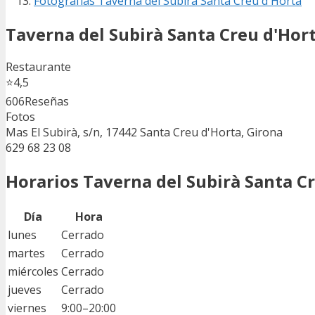
Fotografías Taverna del Subirà Santa Creu d'Horta
Taverna del Subirà Santa Creu d'Hor
Restaurante
⭐
4,5
606
Reseñas
Fotos
Mas El Subirà, s/n, 17442 Santa Creu d'Horta, Girona
629 68 23 08
Horarios Taverna del Subirà Santa C
Día
Hora
lunes
Cerrado
martes
Cerrado
miércoles
Cerrado
jueves
Cerrado
viernes
9:00–20:00