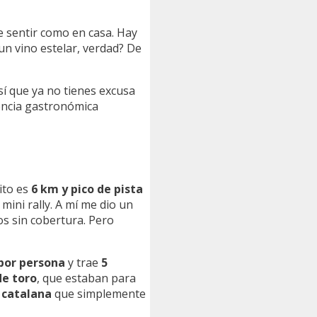
ce sentir como en casa. Hay
 un vino estelar, verdad? De
Así que ya no tienes excusa
iencia gastronómica
nito es
6 km y pico de pista
ini rally. A mí me dio un
os sin cobertura. Pero
por persona
y trae
5
de toro
, que estaban para
 catalana
que simplemente