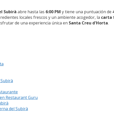
l Subirà
abre hasta las
6:00 PM
y tiene una puntuación de
gredientes locales frescos y un ambiente acogedor, la
carta
t
isfrutar de una experiencia única en
Santa Creu d'Horta
.
ta
 Subirà
estaurante
à en Restaurant Guru
ubirà
erna del Subirà