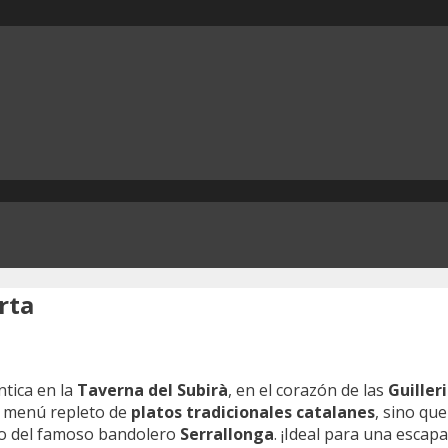
rta
tica en la
Taverna del Subirà
, en el corazón de las
Guiller
un menú repleto de
platos tradicionales catalanes
, sino qu
gio del famoso bandolero
Serrallonga
. ¡Ideal para una esca