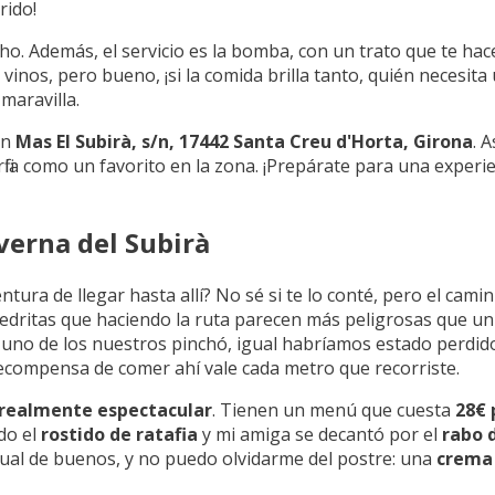
rido!
echo. Además, el servicio es la bomba, con un trato que te ha
 vinos, pero bueno, ¡si la comida brilla tanto, quién necesita
maravilla.
en
Mas El Subirà, s/n, 17442 Santa Creu d'Horta, Girona
. 
erfila como un favorito en la zona. ¡Prepárate para una exper
verna del Subirà
entura de llegar hasta allí? No sé si te lo conté, pero el cami
edritas que haciendo la ruta parecen más peligrosas que un m
e uno de los nuestros pinchó, igual habríamos estado perdid
a recompensa de comer ahí vale cada metro que recorriste.
 realmente espectacular
. Tienen un menú que cuesta
28€ 
do el
rostido de ratafia
y mi amiga se decantó por el
rabo 
gual de buenos, y no puedo olvidarme del postre: una
crema