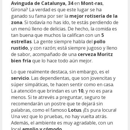
Avinguda de Catalunya, 34
en
Mont-ras
,
Girona? La verdad es que este lugar se ha
ganado su fama por ser la
mejor rotisería de la
zona
. Si todavía no has ido, te estás perdiendo de
un menú lleno de delicias. De hecho, la comida es
tan buena que muchos la califican con un
5
estrellas
. La gente siempre habla del
pollo
rustido
, y con razón; está siempre jugoso y lleno
de sabor, acompañado de una
cerveza Moritz
bien fría
que lo hace todo aún mejor.
Lo que realmente destaca, sin embargo, es el
servicio
. Las dependientas, que son jovencitas y
súper simpáticas, te hacen sentir como en casa.
La atención que brindan es un
10
, y no es para
menos. Si te atrevés a preguntar, seguro te
recomendarán un postre que te dejará sin
palabras, como el famoso
Lotus
. ¡Es pura locura!
Una vez que lo pruebas, no hay vuelta atrás.
Además, el ambiente es muy agradable, con un
local
amplio y cómodo
.