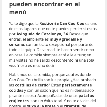
pueden encontrar en el
menú
Ya te digo que la
Rosticería Can Cou-Cou
es uno
de esos lugares que no te puedes perder si estás
por
Avinguda de Catalunya, 34
. Desde que
entras, el ambiente es
muy agradable y
cercano
, con un trato excepcional por parte de
todo el equipo. De verdad, te hacen sentir como
en casa. La comida siempre está a la altura; en
mis visitas no he salido descontento ni una sola
vez. ¡Y eso es mucho decir!
Hablemos de la comida, porque aquí es donde
Can Cou-Cou brilla con luz propia. ¿Has probado
las
costillas de cerdo
? Están
perfectamente
cocidas
y con un sazón que no es ni demasiado
picante ni sosa. Acompañadas de unas
patatas
crujientes
, son un éxito total. Y no te olvides del
postre, el
xuxo a la brasa
o el
tiramisú de