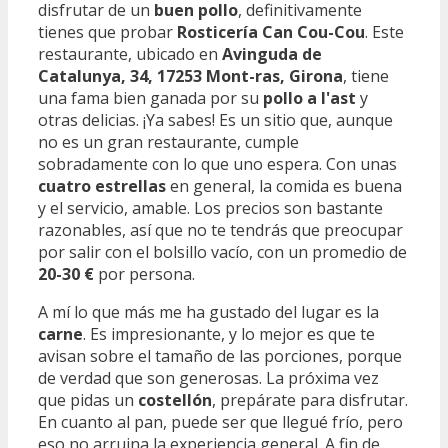
disfrutar de un
buen pollo
, definitivamente
tienes que probar
Rosticería Can Cou-Cou
. Este
restaurante, ubicado en
Avinguda de
Catalunya, 34, 17253 Mont-ras, Girona
, tiene
una fama bien ganada por su
pollo a l'ast
y
otras delicias. ¡Ya sabes! Es un sitio que, aunque
no es un gran restaurante, cumple
sobradamente con lo que uno espera. Con unas
cuatro estrellas
en general, la comida es buena
y el servicio, amable. Los precios son bastante
razonables, así que no te tendrás que preocupar
por salir con el bolsillo vacío, con un promedio de
20-30 €
por persona.
A mí lo que más me ha gustado del lugar es la
carne
. Es impresionante, y lo mejor es que te
avisan sobre el tamaño de las porciones, porque
de verdad que son generosas. La próxima vez
que pidas un
costellón
, prepárate para disfrutar.
En cuanto al pan, puede ser que llegué frío, pero
eso no arruina la experiencia general. A fin de