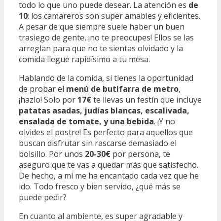
todo lo que uno puede desear. La atención es
de
10
; los camareros son super amables y eficientes.
A pesar de que siempre suele haber un buen
trasiego de gente, ¡no te preocupes! Ellos se las
arreglan para que no te sientas olvidado y la
comida llegue rapidísimo a tu mesa.
Hablando de la comida, si tienes la oportunidad
de probar el
menú de butifarra de metro
,
¡hazlo! Solo por
17€
te llevas un festín que incluye
patatas asadas, judías blancas, escalivada,
ensalada de tomate, y una bebida
. ¡Y no
olvides el postre! Es perfecto para aquellos que
buscan disfrutar sin rascarse demasiado el
bolsillo. Por unos
20-30€
por persona, te
aseguro que te vas a quedar más que satisfecho.
De hecho, a mí me ha encantado cada vez que he
ido. Todo fresco y bien servido, ¿qué más se
puede pedir?
En cuanto al ambiente, es super agradable y