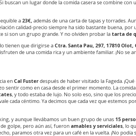
Si buscan un lugar donde la comida casera se combine con un
sequible a
23€,
además de una carta de tapas y torrades. Aun
elación calidad-precio siempre ha sido bastante buena, por
e si son un grupo grande. Y no olviden probar la
tarta de 
lo tienen que dirigirse a
Ctra. Santa Pau, 297, 17810 Olot,
isfruten de una comida rica y un ambiente familiar. ¡No se a
cia en
Cal Fuster
después de haber visitado la Fageda. ¡Qué
izo sentir como en casa desde el primer momento. La comida
tates
, y todo estaba de lujo. No solo eso, sino que los prec
 vale cada céntimo. Ya decimos que cada vez que estemos por 
ekking, y aunque llevábamos un buen grupo de unas
15 pers
s de golpe, pero aún así, fueron
amables y serviciales
, lo 
cho, paramos otra vez para un café en la vuelta. ¡No podía 