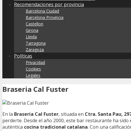
Recomendaciones por provincia
Barcelona Ciudad
Barcelona Provincia
Castellon
Girona
Lleida
Tarragona
Zaragoza
Políticas
Privacidad
Cookies
Legales
Braseria Cal Fuster
En la
Braseria Cal Fuster
, situada en
Ctra. Santa Pau, 29
perderte. Desde el año 2000, este bar restaurante ha sido e
auténtica
cocina tradicional catalana
. Con una calificaci