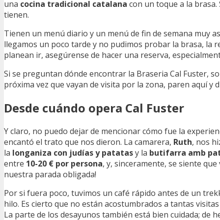
una
cocina tradicional catalana
con un toque a la brasa. 
tienen.
Tienen un menú diario y un menú de fin de semana muy a
llegamos un poco tarde y no pudimos probar la brasa, la r
planean ir, asegúrense de hacer una reserva, especialment
Si se preguntan dónde encontrar la Braseria Cal Fuster, so
próxima vez que vayan de visita por la zona, paren aquí y d
Desde cuándo opera Cal Fuster
Y claro, no puedo dejar de mencionar cómo fue la experien
encantó el trato que nos dieron. La camarera,
Ruth
, nos h
la
longaniza con judías y patatas
y la
butifarra amb pa
entre
10-20 € por persona
, y, sinceramente, se siente que
nuestra parada obligada!
Por si fuera poco, tuvimos un café rápido antes de un tr
hilo. Es cierto que no están acostumbrados a tantas visita
La parte de los desayunos también está bien cuidada; de he