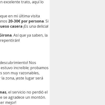
 excelente trato, aquí lo
que en mi última visita
 unos
20-30€ por persona
. Si
queso casera
¡Es una delicia!
 Girona
. Así que ya saben, la
rrepentirán!
 descubrimiento! Nos
 estuvo increíble; probamos
ios son muy razonables,
la zona, ¡este lugar será
onas
, el servicio no perdió el
que se agradece un montón.
ser mejor!