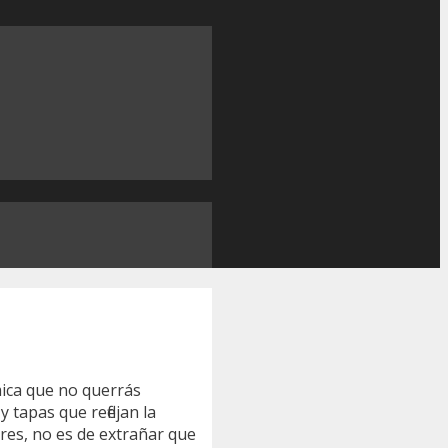
mica que no querrás
y tapas que reflejan la
es, no es de extrañar que