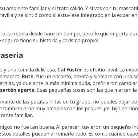
u ambiente familiar y el trato cálido. Y si vas con tu mascot
illa y se sintió como si estuviese integrado en la experienc
la carretera desde hace un tiempo, pero lo que importa es 
 seguro tiene su historia y carisma propio!
raseria
o y una comida deliciosa,
Cal Fuster
es el sitio ideal. La exp
 camarera,
Ruth
, fue un encanto, atenta y siempre con una son
ergias, ya que ante la más mínima duda, prefirieron cambiar
 sartén aparte.
Esas pequeñas cosas son las que marcan la d
amante de las patatas fritas en tu grupo, no puedes dejar de
ue también eran muy amables con los peques, ¡mi hijo de ci
rante familiar.
migos no fue tan buena. Al parecer, tuvieron un pequeño in
! Estos detalles pueden arruinarlo todo. Es como cuando esp