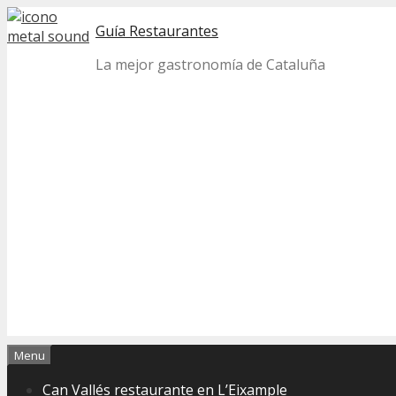
Skip
Guía Restaurantes
to
content
La mejor gastronomía de Cataluña
Menu
Can Vallés restaurante en L’Eixample